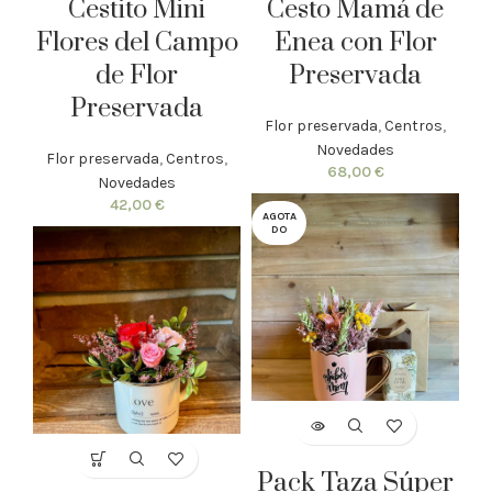
Cestito Mini
Cesto Mamá de
Flores del Campo
Enea con Flor
de Flor
Preservada
Preservada
Flor preservada
,
Centros
,
Novedades
Flor preservada
,
Centros
,
68,00
€
Novedades
42,00
€
AGOTA
DO
Pack Taza Súper