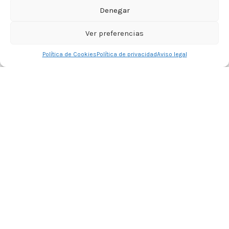
Denegar
Ver preferencias
0
Política de Cookies
Política de privacidad
Aviso legal
Tienda
Filtros
Lista de deseos
Carrito
Mi cuenta