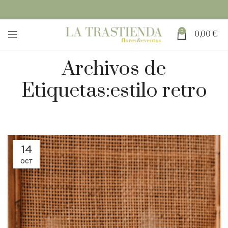
0
0,00
€
Archivos de
Etiquetas:estilo retro
14
OCT