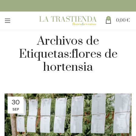
0
0,00
€
Archivos de
Etiquetas:flores de
hortensia
30
SEP