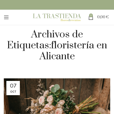
0
0,00
€
Archivos de
Etiquetas:floristería en
Alicante
07
OCT