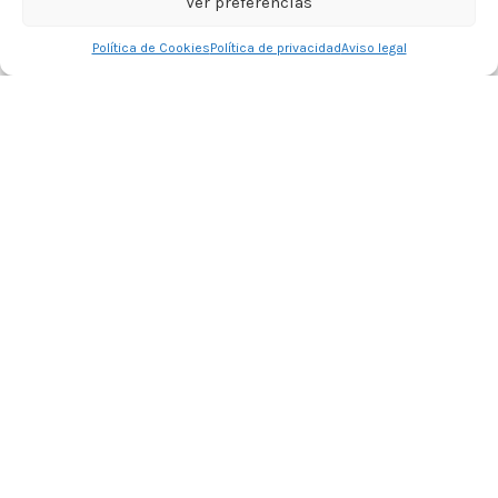
Ver preferencias
0
Política de Cookies
Política de privacidad
Aviso legal
Tienda
Lista de deseos
Carrito
Mi cuenta