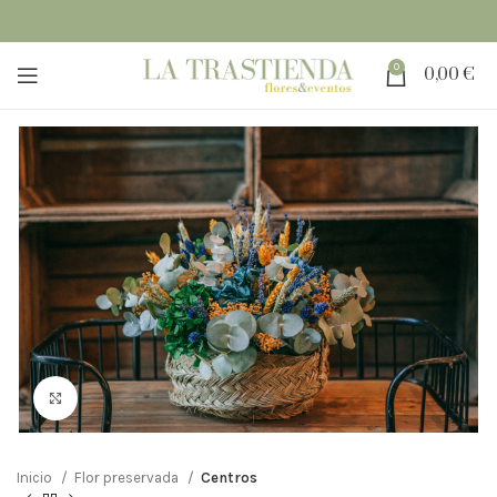
0
0,00
€
Clic para ampliar
Inicio
Flor preservada
Centros