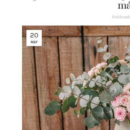
má
Publicad
20
MAY