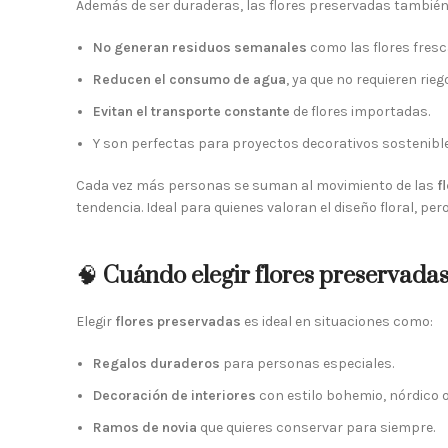
Además de ser duraderas, las flores preservadas tambié
No generan residuos semanales
como las flores fresc
Reducen el consumo de agua
, ya que no requieren riego
Evitan el transporte constante
de flores importadas.
Y son perfectas para proyectos decorativos sostenible
Cada vez más personas se suman al movimiento de las
f
tendencia. Ideal para quienes valoran el diseño floral, per
🧠
Cuándo elegir flores preservada
Elegir
flores preservadas
es ideal en situaciones como:
Regalos duraderos
para personas especiales.
Decoración de interiores
con estilo bohemio, nórdico o
Ramos de novia
que quieres conservar para siempre.