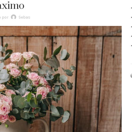
ximo
o por
Sebas