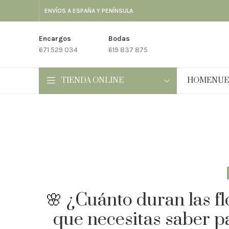
ENVÍOS A ESPAÑA Y PENÍNSULA
Encargos
Bodas
671 529 034
619 837 875
TIENDA ONLINE
HOME
NUE
🌸 ¿Cuánto duran las f
que necesitas saber pa