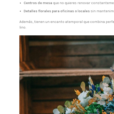
Centros de mesa
que no quieres renovar constanteme
Detalles florales para oficinas o locales
sin mantenimi
Además, tienen un encanto atemporal que combina perf
lino.