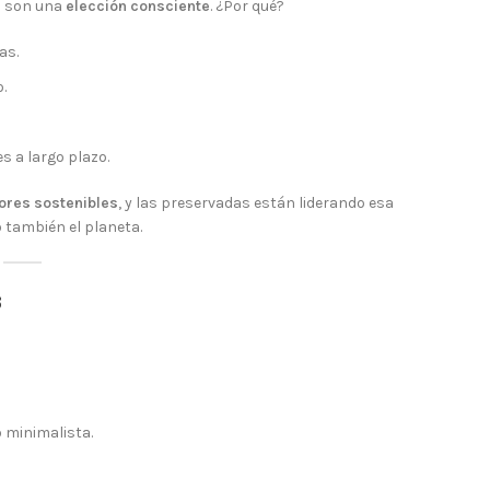
n son una
elección consciente
. ¿Por qué?
as.
.
s a largo plazo.
lores sostenibles
, y las preservadas están liderando esa
o también el planeta.
s
 minimalista.