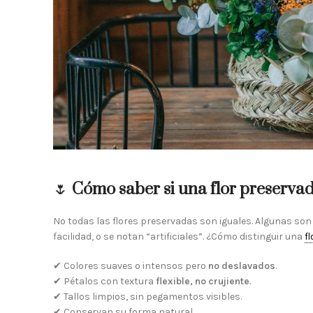
🌷
Cómo saber si una flor preservad
No todas las flores preservadas son iguales. Algunas son
facilidad, o se notan “artificiales”. ¿Cómo distinguir una
f
✔ Colores suaves o intensos pero
no deslavados
.
✔ Pétalos con textura
flexible, no crujiente
.
✔ Tallos limpios, sin pegamentos visibles.
✔ Conservan su forma natural.