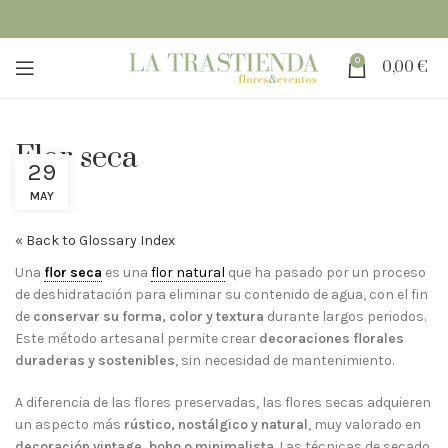
0
0,00
€
Flor seca
29
MAY
« Back to Glossary Index
Una
flor seca
es una
flor natural
que ha pasado por un proceso
de deshidratación para eliminar su contenido de agua, con el fin
de
conservar su forma, color y textura
durante largos periodos.
Este método artesanal permite crear
decoraciones florales
duraderas y sostenibles
, sin necesidad de mantenimiento.
A diferencia de las flores preservadas, las flores secas adquieren
un aspecto más
rústico, nostálgico y natural
, muy valorado en
decoración vintage, boho o minimalista
. Las técnicas de secado