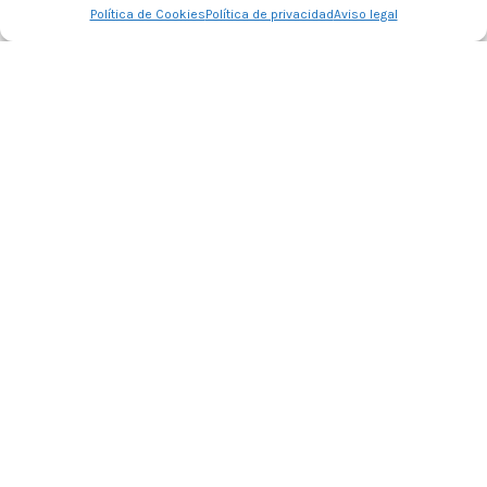
Política de Cookies
Política de privacidad
Aviso legal
Tienda
Barra Lateral
Lista de deseos
Carrito
Mi cuenta