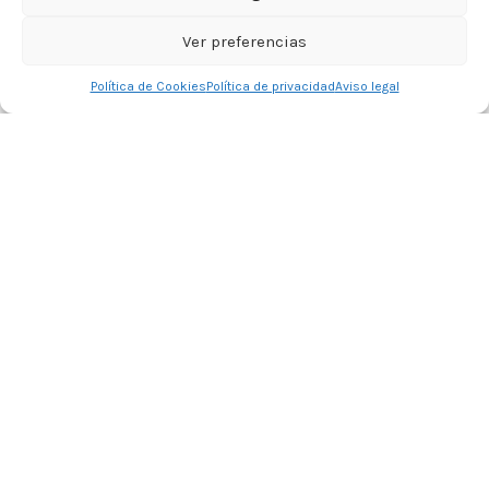
Ver preferencias
0
Política de Cookies
Política de privacidad
Aviso legal
Tienda
Barra Lateral
Lista de deseos
Carrito
Mi cuenta