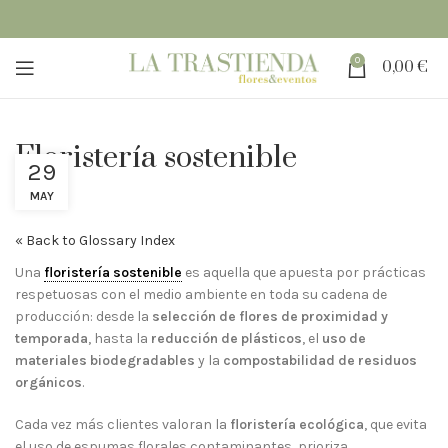
0
0,00
€
Floristería sostenible
29
MAY
« Back to Glossary Index
Una
floristería sostenible
es aquella que apuesta por prácticas
respetuosas con el medio ambiente en toda su cadena de
producción: desde la
selección de flores de proximidad y
temporada
, hasta la
reducción de plásticos
, el
uso de
materiales biodegradables
y la
compostabilidad de residuos
orgánicos
.
Cada vez más clientes valoran la
floristería ecológica
, que evita
el uso de espumas florales contaminantes, prioriza