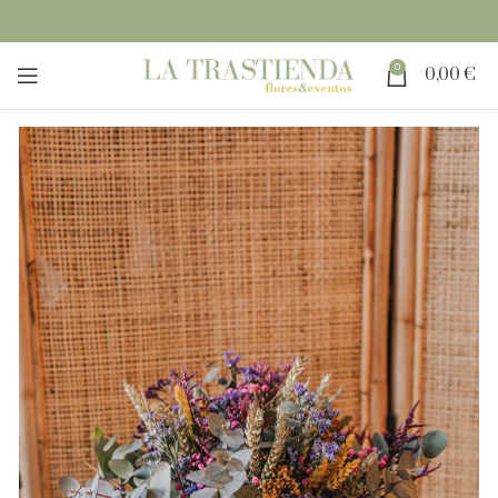
0
0,00
€