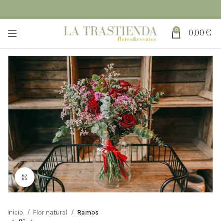
0
0,00
€
Clic para ampliar
Inicio
Flor natural
Ramos