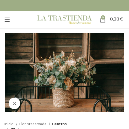
0
0,00
€
Clic para ampliar
Inicio
Flor preservada
Centros