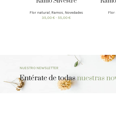
Ramo Silvestre
Ramo 
Flor natural
,
Ramos
,
Novedades
Flor
35,00
€
-
55,00
€
NUESTRO NEWSLETTER
Entérate de todas
nuestras no