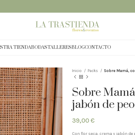
STRA TIENDA
BODAS
TALLERES
BLOG
CONTACTO
Inicio
Packs
Sobre Mamá, con
Sobre Mamá, 
jabón de peo
39,00
€
Con flor seca, crema y jabón de 