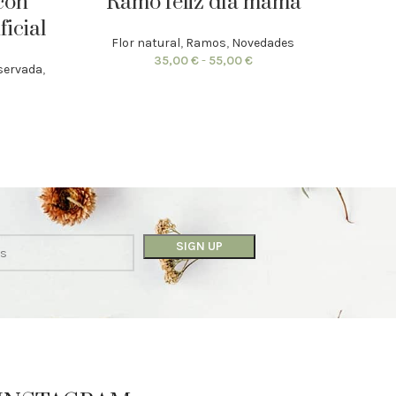
con
Ramo feliz día mamá
Bote
ficial
Flor natural
,
Ramos
,
Novedades
Flo
35,00
€
-
55,00
€
eservada
,