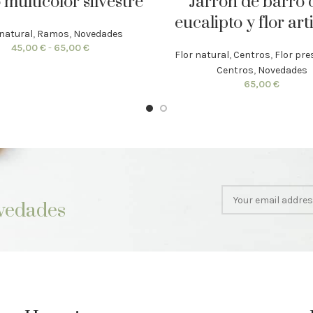
multicolor silvestre
Jarrón de barro 
eucalipto y flor arti
 natural
,
Ramos
,
Novedades
45,00
€
-
65,00
€
Flor natural
,
Centros
,
Flor pr
Centros
,
Novedades
65,00
€
vedades