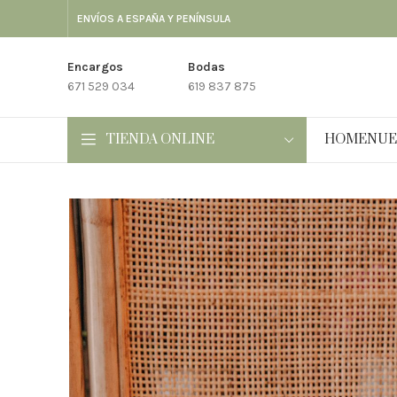
ENVÍOS A ESPAÑA Y PENÍNSULA
Encargos
Bodas
671 529 034
619 837 875
TIENDA ONLINE
HOME
NUE