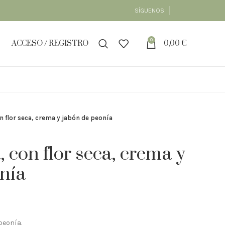
SÍGUENOS
0
ACCESO / REGISTRO
0,00
€
 flor seca, crema y jabón de peonía
con flor seca, crema y
nía
peonía.