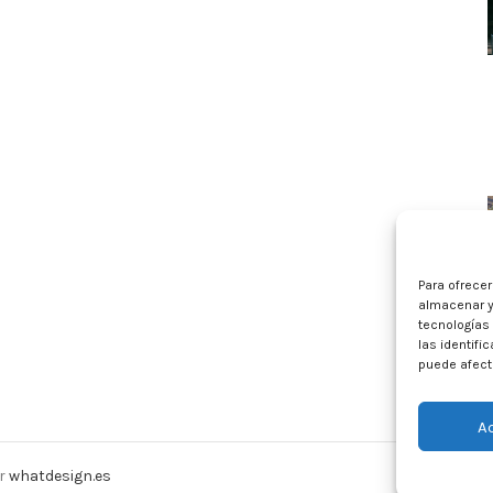
Para ofrece
almacenar y
tecnologías
las identifi
puede afecta
A
or
whatdesign.es