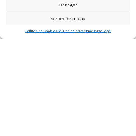
Denegar
Ver preferencias
0
Política de Cookies
Política de privacidad
Aviso legal
Tienda
Lista de deseos
Carrito
Mi cuenta