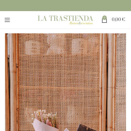
0
0,00
€